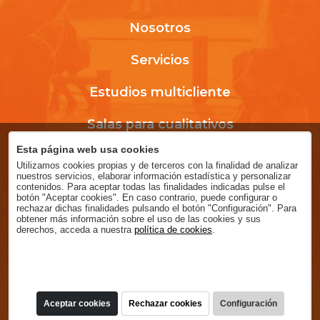
Nosotros
Servicios
Estudios multicliente
Salas para cualitativos
Esta página web usa cookies
Confian en nosotros
Utilizamos cookies propias y de terceros con la finalidad de analizar
nuestros servicios, elaborar información estadística y personalizar
Aviso legal
contenidos. Para aceptar todas las finalidades indicadas pulse el
botón "Aceptar cookies". En caso contrario, puede configurar o
rechazar dichas finalidades pulsando el botón "Configuración". Para
Política de privacidad
obtener más información sobre el uso de las cookies y sus
derechos, acceda a nuestra
política de cookies
.
Política de cookies
Aceptar cookies
Rechazar cookies
Configuración