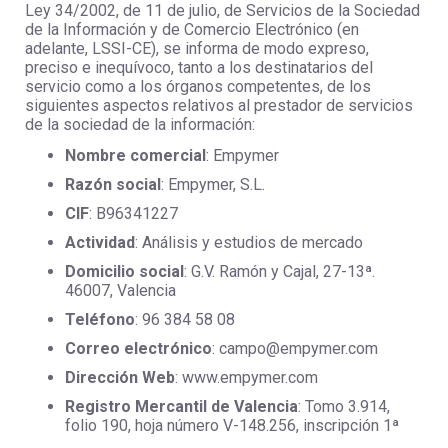
Ley 34/2002, de 11 de julio, de Servicios de la Sociedad
de la Información y de Comercio Electrónico (en
adelante, LSSI-CE), se informa de modo expreso,
preciso e inequívoco, tanto a los destinatarios del
servicio como a los órganos competentes, de los
siguientes aspectos relativos al prestador de servicios
de la sociedad de la información:
Nombre comercial
: Empymer
Razón social
: Empymer, S.L.
CIF
: B96341227
Actividad
: Análisis y estudios de mercado
Domicilio social
: G.V. Ramón y Cajal, 27-13ª.
46007, Valencia
Teléfono
: 96 384 58 08
Correo electrónico
: campo@empymer.com
Dirección Web
: www.empymer.com
Re
gistro Mercantil de Valencia
: Tomo 3.914,
folio 190, hoja número V-148.256, inscripción 1ª